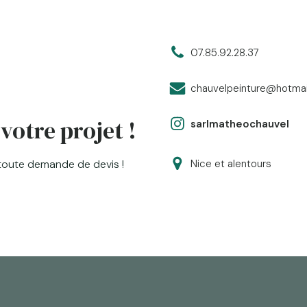
07.85.92.28.37
chauvelpeinture@hotma
votre projet !
sarlmatheochauvel
Nice et alentours
toute demande de devis !